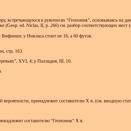
 цифру, встречающуюся в рукописях “Геопоник”, основываясь на 
же (Geop. ed. Niclas, II, p. 266) см. разбор соответствующих мес
 Вифинии; у Никласа стоит не 16, а 60 футов.
, стр. 163.
евьях”, XVI, 4; у Палладия, III, 10.
.
 вероятности, принадлежит составителю X в. (см. вводную стат
ринадлежит составителю “Геопоник” X в.