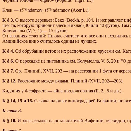
Черный тополь —
€igerov
(Populus nigra L.).
Клен —
sf™ndamov
,
sf™ndamnov
(Acer L.).
К § 3.
О высоте деревьев: Бекх (Beckh, p. 104, 1) исправляет
чем та, которую приводит здесь Никлас (30 или 40 футов). Там 
Колумеллы (V, 7, 1) — 15 футов.
О названиях селений: Никлас считает, что все они находились в
Аминийское вино считалось одним из лучших.
К § 4.
Об обрубании веток и их расположении ярусами см. Катон
К § 6.
О пересадке из питомника см. Колумелла, V, 6, 20 и “О дер
К § 7.
Ср. Плиний, XVII, 203 — на расстоянии 1 фута от дерева
К § 12.
Расстояние между рядами Плиний (XVII, 202—203).
Кидония у Феофраста — айва продолговатая (II, 2, 5 и др.).
К § 14, 15 и 16.
Ссылка на опыт виноградарей Вифинии, по всей
К главе 3.
К § 10.
И здесь ссылка на опыт жителей Вифинии, очевидно, п
К главе 7.