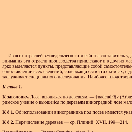
Из всех отраслей земледельческого хозяйства составитель у
внимания эти отрасли производства привлекают и в других мес
ярко выделяются пункты, представляющие собой самостоятель
сопоставление всех сведений, содержащихся в этих книгах, с 
заслуживает специального исследования. Наиболее плодотвор
К главе 1.
К заголовку.
Лоза, вьющаяся по деревьям, —
‡nadendrЂv
(Arbus
римское учение о вьющейся по деревьям виноградной лозе мало со
К § 1.
Об использовании виноградника под посев имеются указан
К § 2.
Перечисление деревьев — ср. Плиний, XVII, 199—214.