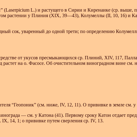
Laserpicium L.) и растущего в Сирии и Киренаике (ср. выше, при
 этом растении у Плиния (XIX, 39—43), Колумеллы (II, 10, 16) и Кат
дный сок, уваренный до одной трети; по определению Колумеллы, —
средстве от укусов пресмыкающихся ср. Плиний, XIV, 117, Паллади
 растет на о. Фасосе. Об очистительном виноградном вине см. ни
 “Геопоник” (см. ниже, IV, 12, 11). О прививке в земле см. у Ко
винограда — см. у Катона (41). Первому сроку Катон отдает пр
X, 14, 1; о прививке путем сверления ср. IV, 13.