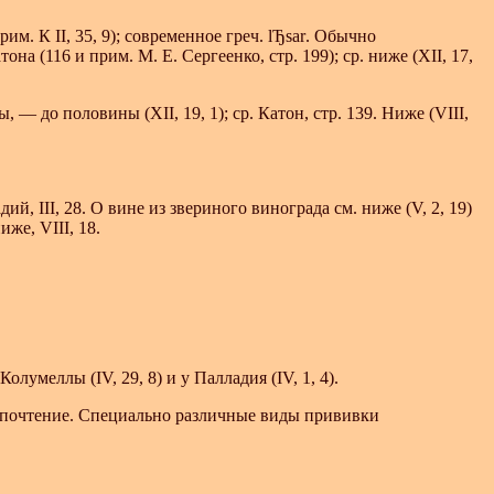
м. К II, 35, 9); современное греч.
lЂsar
. Обычно
она (116 и прим. М. Е. Сергеенко, стр. 199); ср. ниже (XII, 17,
 до половины (XII, 19, 1); ср. Катон, стр. 139. Ниже (VIII,
й, III, 28. О вине из звериного винограда см. ниже (V, 2, 19)
же, VIII, 18.
лумеллы (IV, 29, 8) и у Палладия (IV, 1, 4).
едпочтение. Специально различные виды прививки