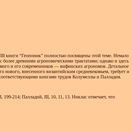
III книги “Геопоник” полностью посвящены этой теме. Немало
 с более древними агрономическими трактатами; однако и здесь
амого и его современников — вифинских агрономов. Детальное
го нового, внесенного византийским средневековьем, требует и
с соответствующими книгами трудов Колумеллы и Палладия.
 199-214; Палладий, III, 10, 11, 13. Никлас отмечает, что