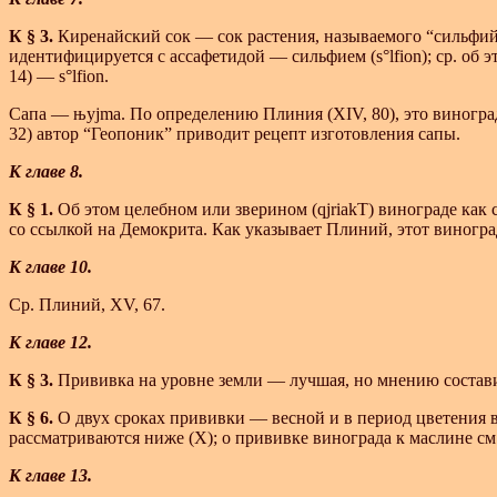
К § 3.
Киренайский сок — сок растения, называемого “сильфий” (
идентифицируется с ассафетидой — сильфием (
s°lfion
); ср. об
14) —
s°lfion
.
Сапа —
њyjma
. По определению Плиния (XIV, 80), это виногра
32) автор “Геопоник” приводит рецепт изготовления сапы.
К главе 8.
К § 1.
Об этом целебном или зверином (
qjriakТ
) винограде как 
со ссылкой на Демокрита. Как указывает Плиний, этот виноград
К главе 10.
Ср. Плиний, XV, 67.
К главе 12.
К § 3.
Прививка на уровне земли — лучшая, но мнению составителя
К § 6.
О двух сроках прививки — весной и в период цветения 
рассматриваются ниже (X); о прививке винограда к маслине см. I
К главе 13.