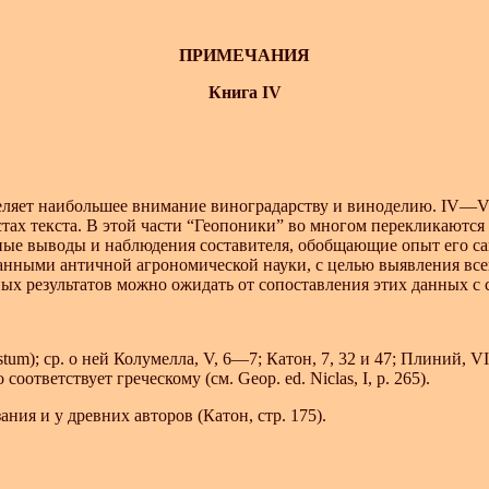
ПРИМЕЧАНИЯ
Книга IV
деляет наибольшее внимание виноградарству и виноделию. IV—V
тах текста. В этой части “Геопоники” во многом перекликаются
ные выводы и наблюдения составителя, обобщающие опыт его с
данными античной агрономической науки, с целью выявления все
ных результатов можно ожидать от сопоставления этих данных 
tum); ср. о ней Колумелла, V, 6—7; Катон, 7, 32 и 47; Плиний, VII,
ответствует греческому (см. Geop. ed. Niclas, I, p. 265).
ия и у древних авторов (Катон, стр. 175).